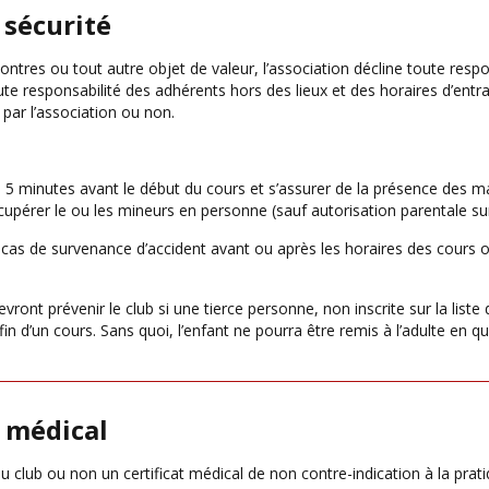
 sécurité
tres ou tout autre objet de valeur, l’association décline toute respon
oute responsabilité des adhérents hors des lieux et des horaires d’e
ar l’association ou non.
 5 minutes avant le début du cours et s’assurer de la présence des m
cupérer le ou les mineurs en personne (sauf autorisation parentale sur 
n cas de survenance d’accident avant ou après les horaires des cour
ront prévenir le club si une tierce personne, non inscrite sur la list
 fin d’un cours. Sans quoi, l’enfant ne pourra être remis à l’adulte en q
t médical
au club ou non un certificat médical de non contre-indication à la prat