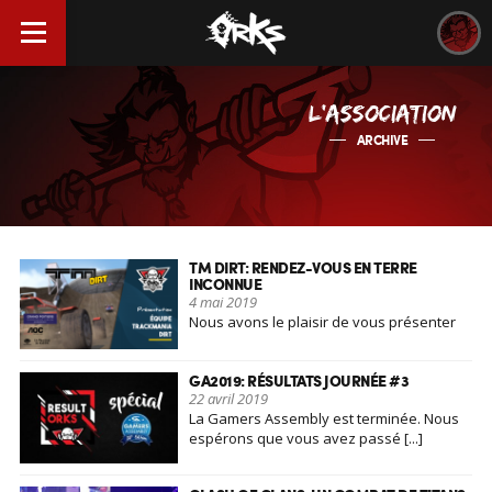
L’ASSOCIATION
ARCHIVE
TM DIRT: RENDEZ-VOUS EN TERRE
INCONNUE
4 mai 2019
Nous avons le plaisir de vous présenter
ces 4 nouveaux joueurs [...]
GA2019: RÉSULTATS JOURNÉE #3
22 avril 2019
La Gamers Assembly est terminée. Nous
espérons que vous avez passé [...]