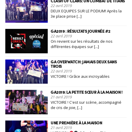
CLASH OF CLANS: UN COMBAT DE TITANS
22 avril 2019
DEUX EQUIPES SUR LE PODIUM! Après la
3e place prise [...]
GA2019 : RÉSULTATS JOURNÉE #2
22 avril 2019
On revient sur les résultats de nos
différentes équipes sur [...]
GA OVERWATCH: JAMAIS DEUX SANS
TROIS
22 avril 2019
VICTOIRE ! Grâce aux incroyables
performances de notre équipe
Overwatch, orKsGP soulève [...]
GA2019: LA PETITE SŒUR À LA MAISON !
21 avril 2019
VICTOIRE ! C'est sur scène, accompagné
de cris de joie, [...]
UNE PREMIÈRE À LA MAISON
21 avril 2019