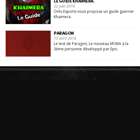
LE GUIDE KHAIMERA.
22 juin 2016
Orks Esports vous propose un guide guerrier
Khaimera.
PARAGON
15 avril 2016
Le test de Paragon, Le nouveau MOBA à la
3éme personne développé par Epic.