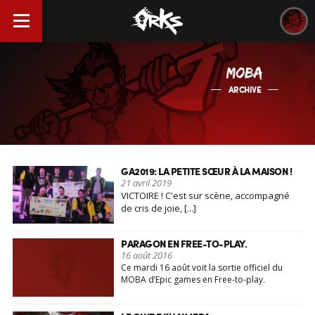
MOBA
ARCHIVE
GA2019: LA PETITE SŒUR À LA MAISON !
21 avril 2019
VICTOIRE ! C'est sur scène, accompagné
de cris de joie, [...]
PARAGON EN FREE-TO-PLAY.
16 août 2016
Ce mardi 16 août voit la sortie officiel du
MOBA d’Epic games en Free-to-play.