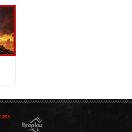
ur
IERS