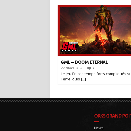
GML – DOOM ETERNAL
22 mars 2020
2
Le jeu En ces temps forts compliqués s
Terre, quoi [...]
ORKS GRAND POIT
News