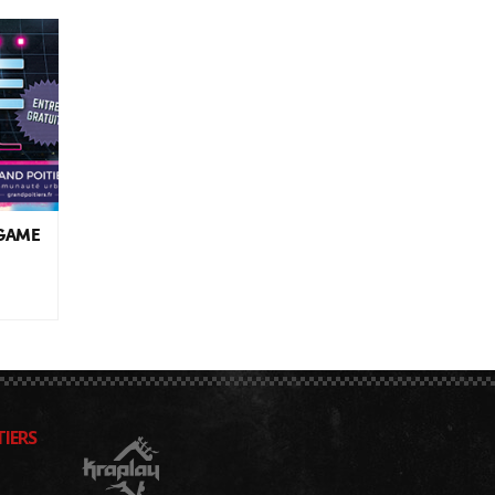
 GAME
IERS