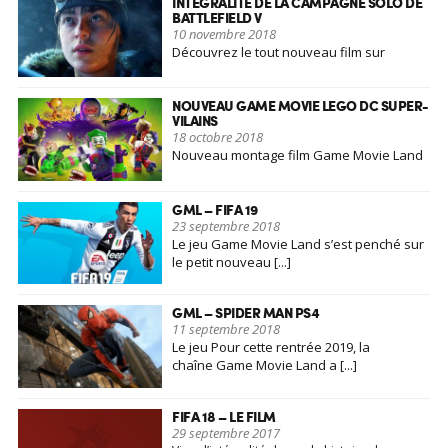
INTÉGRALITÉ DE LA CAMPAGNE SOLO DE
BATTLEFIELD V
10 novembre 2018
Découvrez le tout nouveau film sur
l'histoire et la campagne [...]
NOUVEAU GAME MOVIE LEGO DC SUPER-
VILAINS
18 octobre 2018
Nouveau montage film Game Movie Land
sur le tout dernier jeu [...]
GML – FIFA 19
23 septembre 2018
Le jeu Game Movie Land s’est penché sur
le petit nouveau [...]
GML – SPIDER MAN PS4
11 septembre 2018
Le jeu Pour cette rentrée 2019, la
chaîne Game Movie Land a [...]
FIFA 18 – LE FILM
29 septembre 2017