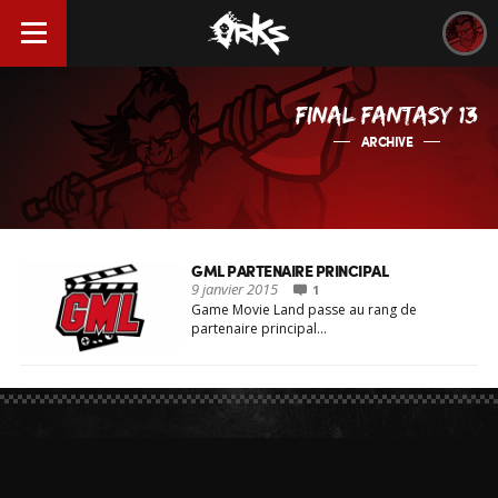
FINAL FANTASY 13
ARCHIVE
GML PARTENAIRE PRINCIPAL
9 janvier 2015
1
Game Movie Land passe au rang de
partenaire principal…