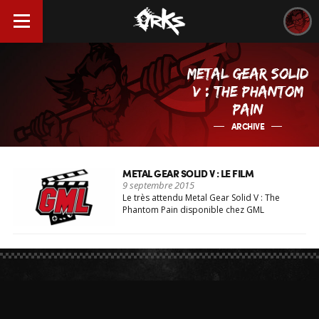
METAL GEAR SOLID
V : THE PHANTOM
PAIN
ARCHIVE
METAL GEAR SOLID V : LE FILM
9 septembre 2015
Le très attendu Metal Gear Solid V : The
Phantom Pain disponible chez GML