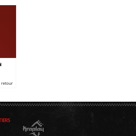
N
 retour
IERS