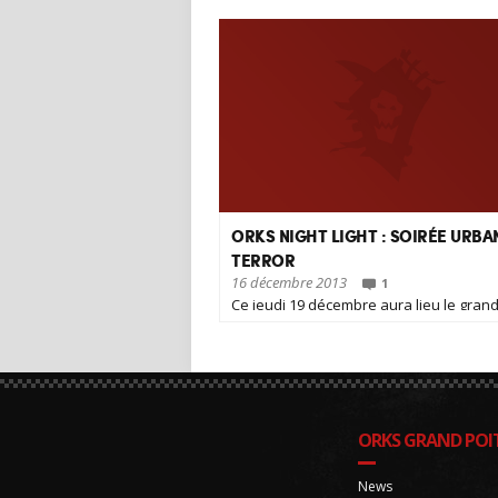
ORKS NIGHT LIGHT : SOIRÉE URBA
TERROR
16 décembre 2013
1
Ce jeudi 19 décembre aura lieu le grand
des soirées OrKs Night Light…
ORKS GRAND POIT
News