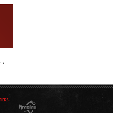
 la
IERS