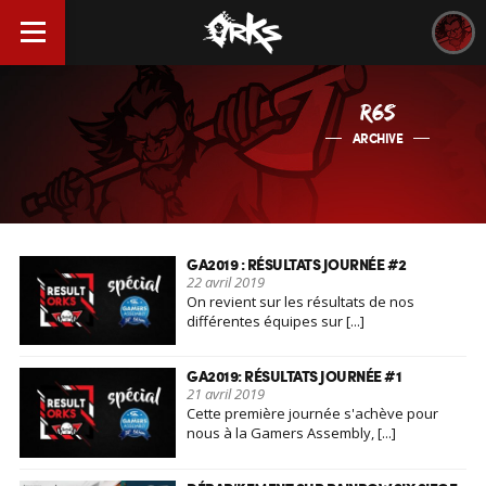
R6S
ARCHIVE
GA2019 : RÉSULTATS JOURNÉE #2
22 avril 2019
On revient sur les résultats de nos
différentes équipes sur [...]
GA2019: RÉSULTATS JOURNÉE #1
21 avril 2019
Cette première journée s'achève pour
nous à la Gamers Assembly, [...]