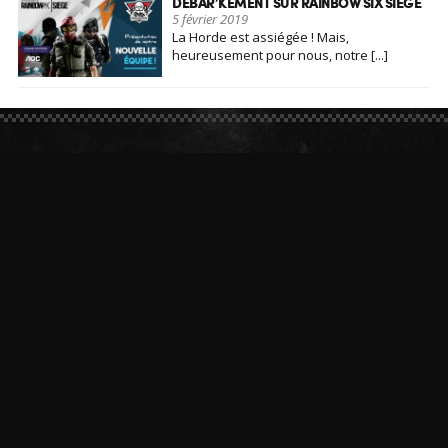
DÉBAR’KEMENT SUR RAINBOW SIX SIEGE
5 février 2019
La Horde est assiégée ! Mais,
heureusement pour nous, notre [...]