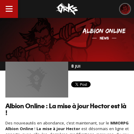
ALBION ONLINE
NEWS
8
JUI
Albion Online : La mise à jour Hector est là
!
Des nouveautés en abondance, c’est maintenant, sur le
MMORPG
Albion Online
!
La mise à jour Hector
est désormais en ligne et