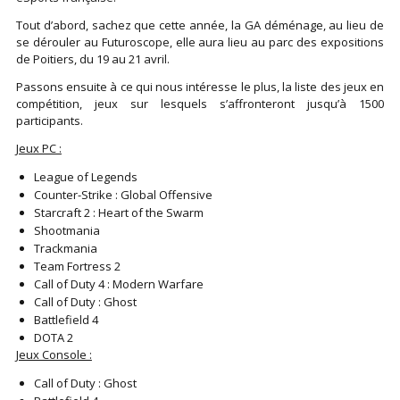
Tout d’abord, sachez que cette année, la GA déménage, au lieu de
se dérouler au Futuroscope, elle aura lieu au parc des expositions
de Poitiers, du 19 au 21 avril.
Passons ensuite à ce qui nous intéresse le plus, la liste des jeux en
compétition, jeux sur lesquels s’affronteront jusqu’à 1500
participants.
Jeux PC :
League of Legends
Counter-Strike : Global Offensive
Starcraft 2 : Heart of the Swarm
Shootmania
Trackmania
Team Fortress 2
Call of Duty 4 : Modern Warfare
Call of Duty : Ghost
Battlefield 4
DOTA 2
Jeux Console :
Call of Duty : Ghost