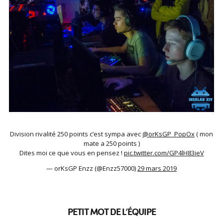
Division rivalité 250 points c’est sympa avec
@orKsGP_PopOx
( mon
mate a 250 points )
Dites moi ce que vous en pensez !
pic.twitter.com/GP4lH83ieV
— orKsGP Enzz (@Enzz57000)
29 mars 2019
PETIT MOT DE L’ÉQUIPE