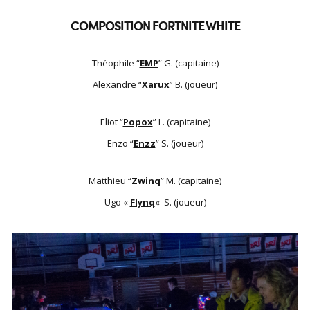
COMPOSITION FORTNITE WHITE
Théophile “
EMP
” G. (capitaine)
Alexandre “
Xarux
” B. (joueur)
Eliot “
Popox
” L. (capitaine)
Enzo “
Enzz
” S. (joueur)
Matthieu “
Zwinq
” M. (capitaine)
Ugo «
Flynq
«
S. (joueur)