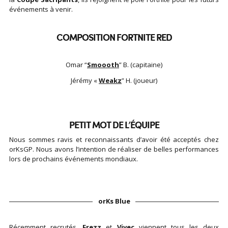
événements à venir.
COMPOSITION FORTNITE RED
Omar “
Smoooth
” B. (capitaine)
Jérémy «
Weakz
” H. (joueur)
PETIT MOT DE L’ÉQUIPE
Nous sommes ravis et reconnaissants d’avoir été acceptés chez
orKsGP. Nous avons l’intention de réaliser de belles performances
lors de prochains événements mondiaux.
orKs Blue
Récemment recrutés,
Frezz
et
Vivec
viennent tous les deux