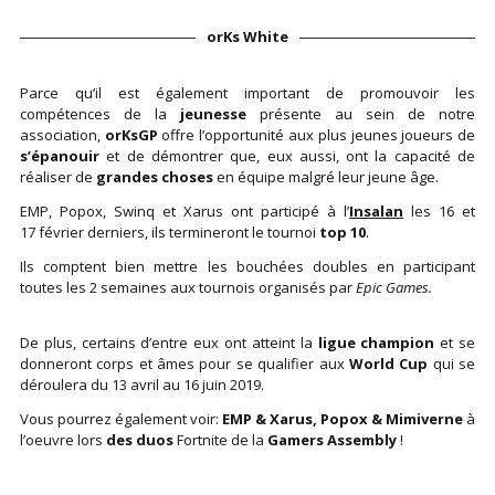
orKs White
Parce qu’il est également important de promouvoir les
compétences de la
jeunesse
présente au sein de notre
association,
orKsGP
offre l’opportunité aux plus jeunes joueurs de
s’épanouir
et de démontrer que, eux aussi, ont la capacité de
réaliser de
grandes choses
en équipe malgré leur jeune âge.
EMP, Popox, Swinq et Xarus ont participé à l’
Insalan
les 16 et
17 février derniers, ils termineront le tournoi
top 10
.
Ils comptent bien mettre les bouchées doubles en participant
toutes les 2 semaines aux tournois organisés par
Epic Games.
De plus, certains d’entre eux ont atteint la
ligue champion
et se
donneront corps et âmes pour se qualifier aux
World Cup
qui se
déroulera du 13 avril au 16 juin 2019.
Vous pourrez également voir:
EMP & Xarus, Popox & Mimiverne
à
l’oeuvre lors
des duos
Fortnite de la
Gamers Assembly
!