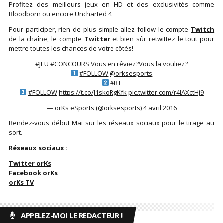
Profitez des meilleurs jeux en HD et des exclusivités comme
Bloodborn ou encore Uncharted 4.
Pour participer, rien de plus simple allez follow le compte
Twitch
de la chaîne, le compte
Twitter
et bien sûr retwittez le tout pour
mettre toutes les chances de votre côtés!
#JEU
#CONCOURS
Vous en rêviez?Vous la vouliez?
#FOLLOW
@orksesports
#RT
#FOLLOW
https://t.co/J1skoRgKfk
pic.twitter.com/r4IAXctHj9
— orKs eSports (@orksesports)
4 avril 2016
Rendez-vous début Mai sur les réseaux sociaux pour le tirage au
sort.
Réseaux sociaux
:
Twitter orKs
Facebook orKs
orKs TV
APPELEZ-MOI LE REDACTEUR !