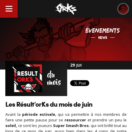
ÉVENEMENTS
NEWS
29
JUI
Les Résult’orKs du mois de juin
Avant la
période estivale,
qui va permettre à nos membres de
faire une petite pause pour se
ressourcer
et prendre un peu le
soleil,
ce sont les joueurs
Super Smash Bros.
qui ont brillé tout au
long de ce mois de juin, aussi bien dans les 4 coins de notre