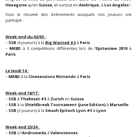
Hexagone
qu’en
Suisse,
et surtout en
Amérique,
à
Los Angeles
!
Voici le résumé des évènements auxquels nos joueurs ont
participé :
Week-end du 02/03 :
–
SSB
(4 joueurs) à la
Big Wanted #2
à
Paris
–
MK8D
à 3 compétitions différentes lors de l’
Epitanime 2018
à
Paris
Le Jeudi 14
:
–
MK8D
à la
Cinesessions Nintendo
à
Paris
Week-end 16/17 :
–
SSB
à
TheReset
#5
à
Zurich
en
Suisse
–
SSB
à la
Shieldbreak Tournament (June Edition)
à
Marseille
–
SSB
(2 joueurs) à la
Smash Epitech Lyon #5
à
Lyon
Week-end 23/24 :
–
SSB
à l’
Andromeda
à
Valenciennes