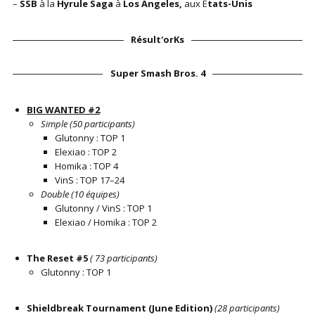
–
SSB
à la
Hyrule Saga
à
Los Angeles,
aux É
tats-Unis
Résult'orKs
Super Smash Bros. 4
BIG WANTED #2
Simple (50 participants)
Glutonny : TOP 1
Elexiao : TOP 2
Homika : TOP 4
VinS : TOP 17–24
Double (10 équipes)
Glutonny / VinS : TOP 1
Elexiao / Homika : TOP 2
The Reset #5
( 73 participants)
Glutonny : TOP 1
Shieldbreak Tournament (June Edition)
(28 participants)