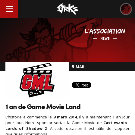
L'ASSOCIATION
NEWS
9
MAR
1 an de Game Movie Land
L’histoire a commencé le
9 mars 2014
, il y a maintenant 1 an jour
pour jour. Notre sponsor sortait la Game Movie de
Castlevania :
Lords of Shadow 2
. A cette occasion il est utile de rappeler
quelques informations.