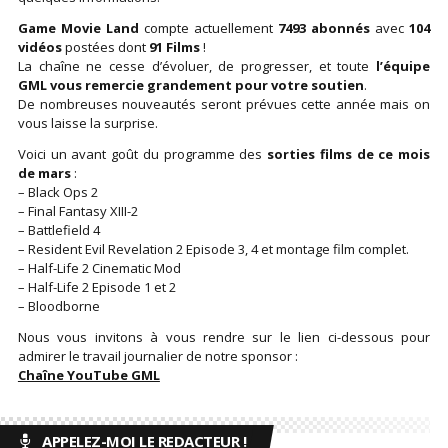
Game Movie Land
compte actuellement
7493 abonnés
avec
104
vidéos
postées dont
91 Films
!
La chaîne ne cesse d’évoluer, de progresser, et toute
l’équipe
GML vous remercie grandement pour votre soutien
.
De nombreuses nouveautés seront prévues cette année mais on
vous laisse la surprise.
Voici un avant goût du programme des
sorties films de ce mois
de mars
:
– Black Ops 2
– Final Fantasy XIII-2
– Battlefield 4
– Resident Evil Revelation 2 Episode 3, 4 et montage film complet.
– Half-Life 2 Cinematic Mod
– Half-Life 2 Episode 1 et 2
– Bloodborne
Nous vous invitons à vous rendre sur le lien ci-dessous pour
admirer le travail journalier de notre sponsor :
Chaîne YouTube GML
APPELEZ-MOI LE REDACTEUR !