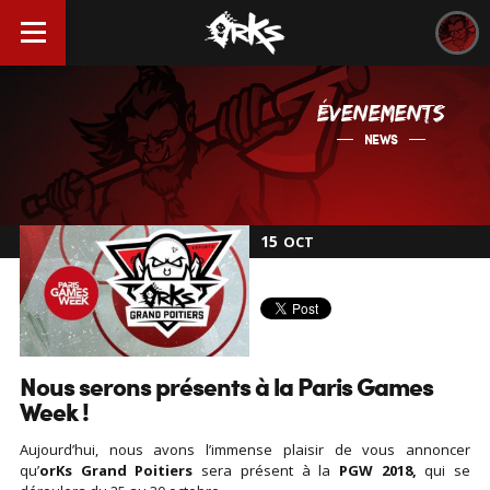
ÉVENEMENTS
NEWS
15
OCT
Nous serons présents à la Paris Games
Week !
Aujourd’hui, nous avons l’immense plaisir de vous annoncer
qu’
orKs Grand Poitiers
sera présent à la
PGW 2018,
qui se