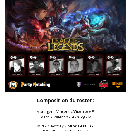
Composition du roster
:
Manager – Vincent «
Vicente
» F.
Coach – Valentin «
eSpïky
» M.
Mid – Geoffrey «
MindTest
» G.