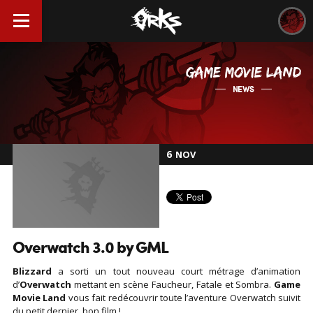
GAME MOVIE LAND
NEWS
6
NOV
Overwatch 3.0 by GML
Blizzard
a sorti un tout nouveau court métrage d’animation
d’
Overwatch
mettant en scène Faucheur, Fatale et Sombra.
Game
Movie Land
vous fait redécouvrir toute l’aventure Overwatch suivit
du petit dernier, bon film !