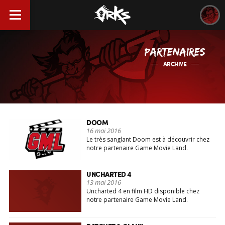
PARTENAIRES
ARCHIVE
DOOM
16 mai 2016
Le très sanglant Doom est à découvrir chez
notre partenaire Game Movie Land.
UNCHARTED 4
13 mai 2016
Uncharted 4 en film HD disponible chez
notre partenaire Game Movie Land.