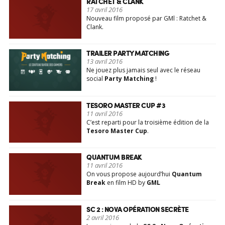
RATCHET & CLANK
17 avril 2016
Nouveau film proposé par GMl : Ratchet &
Clank.
TRAILER PARTY MATCHING
13 avril 2016
Ne jouez plus jamais seul avec le réseau
social
Party Matching
!
TESORO MASTER CUP #3
11 avril 2016
C’est reparti pour la troisième édition de la
Tesoro Master Cup
.
QUANTUM BREAK
11 avril 2016
On vous propose aujourd’hui
Quantum
Break
en film HD by
GML
SC 2 : NOVA OPÉRATION SECRÈTE
2 avril 2016