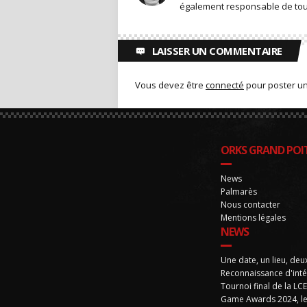
également responsable de toute
LAISSER UN COMMENTAIRE
Vous devez être
connecté
pour poster u
ORKS GRAND POIT
News
Palmarès
Nous contacter
Mentions légales
NEWS
Une date, un lieu, deu
Reconnaissance d'inté
Tournoi final de la LC
Game Awards 2024, le