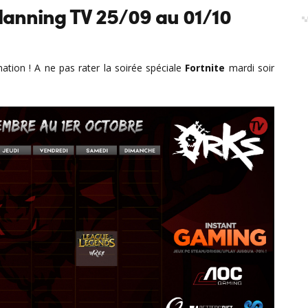
lanning TV 25/09 au 01/10
tion ! A ne pas rater la soirée spéciale
Fortnite
mardi soir