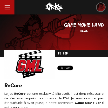
GAME MOVIE LAND
NEWS
18
SEP
ReCore
Le jeu
ReCore
est une exclusivité Microsoft, il est donc nécessaire
de s’excuser auprès des joueurs de PS4. Je vous rassure, pas
d’inquiétude à avoir puisque notre partenaire
Game Movie Land
est la pour vous !