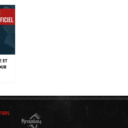
E ET
OUR
IERS