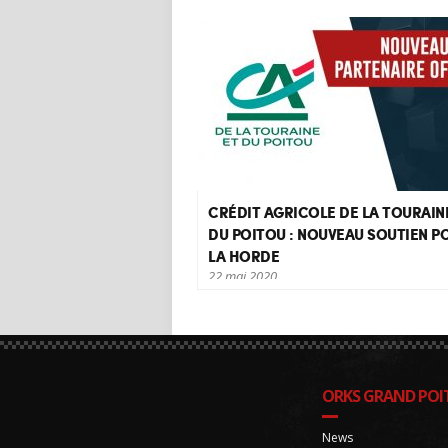
CRÉDIT AGRICOLE DE LA TOURAIN
DU POITOU : NOUVEAU SOUTIEN P
LA HORDE
22 mai 2020
Les plus attentifs d'entre vous auront
remarqué l'apparition d'un logotype [...]
ORKS GRAND POIT
News