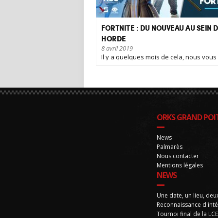
FORTNITE : DU NOUVEAU AU SEIN D
HORDE
8 avril 2019
Il y a quelques mois de cela, nous vous
communiquions [...]
ORKS GRAND POIT
News
Palmarès
Nous contacter
Mentions légales
NEWS
Une date, un lieu, deu
Reconnaissance d'inté
Tournoi final de la LC