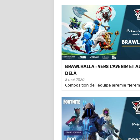
BRAWLHALLA : VERS L’AVENIR ET A
DELÀ
8 mai 2020
Composition de l'équipe Jeremie "Jerem
(Manager) 21 ans Neuilly-sur-Seine [...]