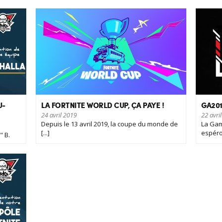
U-
LA FORTNITE WORLD CUP, ÇA PAYE !
GA201
24 avril 2019
22 avri
Depuis le 13 avril 2019, la coupe du monde de
La Gam
[...]
espéro
" B.