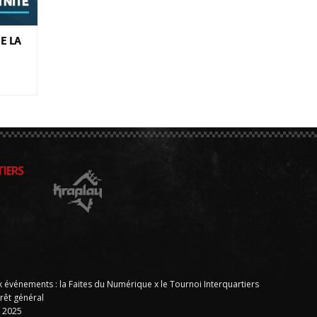
E LA
IERS
x événements : la Faites du Numérique x le Tournoi Interquartiers
rêt général
E 2025