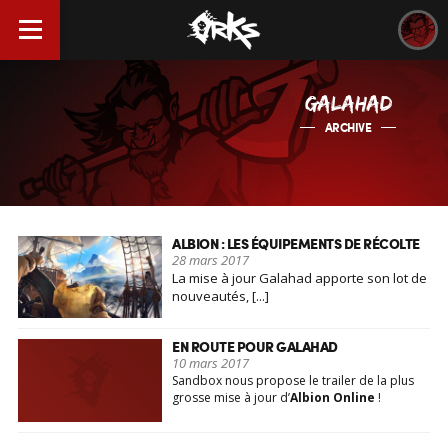
GALAHAD
ARCHIVE
ALBION : LES ÉQUIPEMENTS DE RÉCOLTE
28 mars 2017
La mise à jour Galahad apporte son lot de
nouveautés, [...]
EN ROUTE POUR GALAHAD
10 mars 2017
Sandbox nous propose le trailer de la plus
grosse mise à jour d’
Albion Online
!