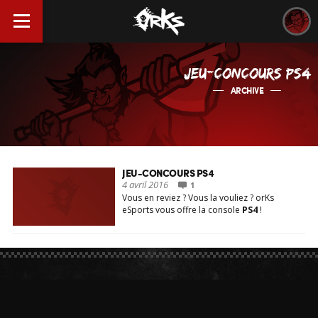
JEU-CONCOURS PS4
ARCHIVE
JEU-CONCOURS PS4
4 avril 2016
1
Vous en reviez ? Vous la vouliez ? orKs
eSports vous offre la console
PS4
!