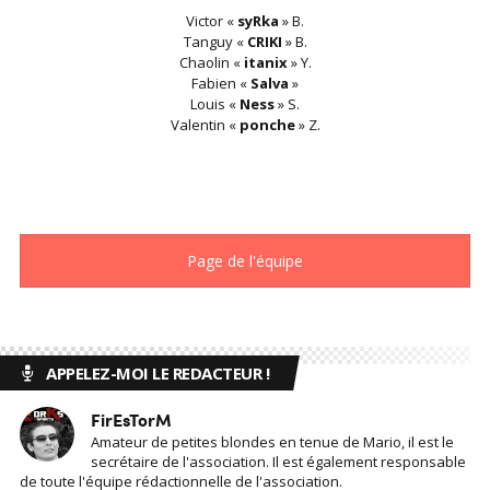
Victor «
syRka
» B.
Tanguy «
CRIKI
» B.
Chaolin «
itanix
» Y.
Fabien «
Salva
»
Louis «
Ness
» S.
Valentin «
ponche
» Z.
Page de l'équipe
APPELEZ-MOI LE REDACTEUR !
FirEsTorM
Amateur de petites blondes en tenue de Mario, il est le
secrétaire de l'association. Il est également responsable
de toute l'équipe rédactionnelle de l'association.