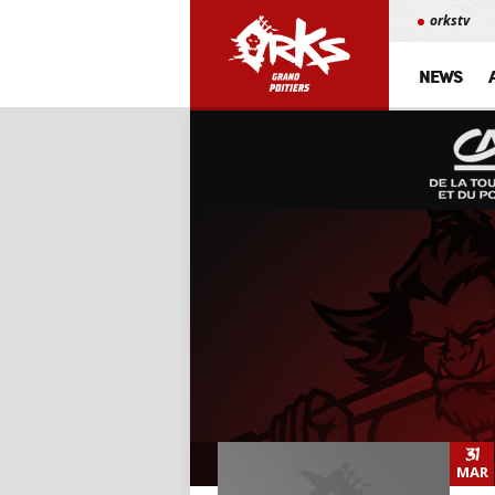
orkstv
NEWS
31
MAR