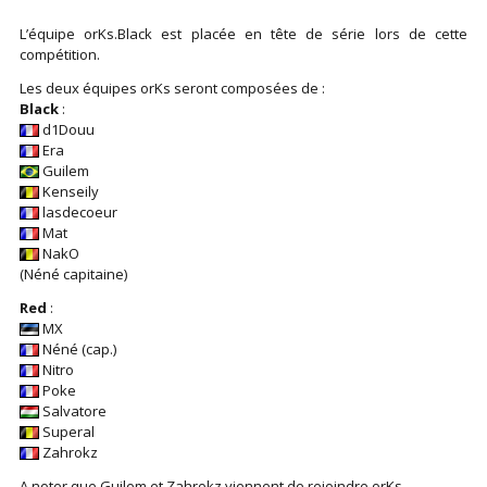
L’équipe orKs.Black est placée en tête de série lors de cette
compétition.
Les deux équipes orKs seront composées de :
Black
:
d1Douu
Era
Guilem
Kenseily
lasdecoeur
Mat
NakO
(Néné capitaine)
Red
:
MX
Néné (cap.)
Nitro
Poke
Salvatore
Superal
Zahrokz
A noter que Guilem et Zahrokz viennent de rejoindre orKs.