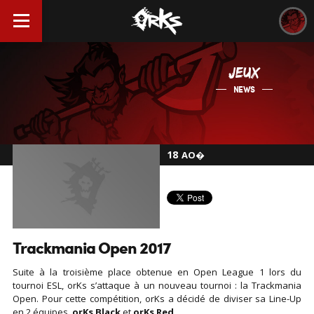
JEUX
NEWS
18
AO�
Trackmania Open 2017
Suite à la troisième place obtenue en Open League 1 lors du
tournoi ESL, orKs s’attaque à un nouveau tournoi : la Trackmania
Open. Pour cette compétition, orKs a décidé de diviser sa Line-Up
en 2 équipes,
orKs Black
et
orKs Red
.