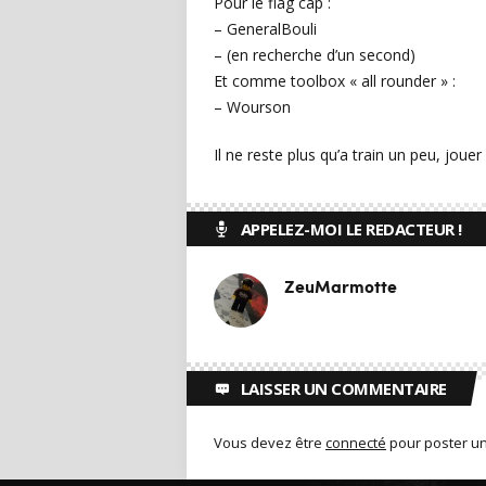
Pour le flag cap :
– GeneralBouli
– (en recherche d’un second)
Et comme toolbox « all rounder » :
– Wourson
Il ne reste plus qu’a train un peu, jou
APPELEZ-MOI LE REDACTEUR !
ZeuMarmotte
LAISSER UN COMMENTAIRE
Vous devez être
connecté
pour poster u