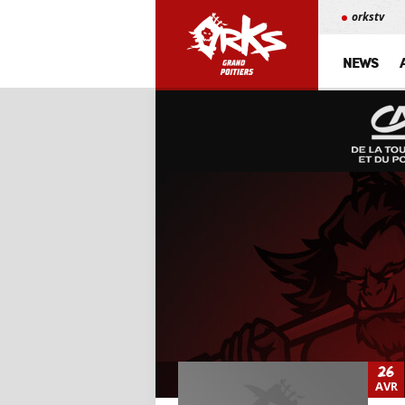
orkstv
NEWS
26
AVR